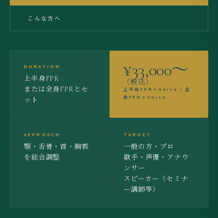
こんな方へ
¥33,000〜
DURATION
上半身FPR
（税込）
または全身FPRとセ
上半身FPR＋Voice / 全
身FPR＋Voice
ット
APPROACH
TARGET
顎・舌骨・首・胸郭
一般の方・プロ
を総合調整
歌手・声優・アナウ
ンサー
スピーカー（セミナ
ー講師等）