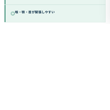
喉・顎・首が緊張しやすい
◎
プロ歌手
◈
声優
◈
アナウンサー
◈
スピーカー（セミナー講師等）
◈
日常的に声を使う方すべて
◈