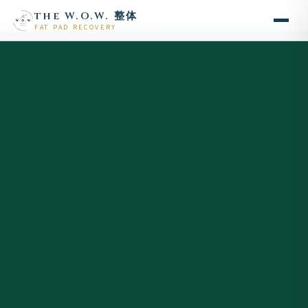
the W.O.W. 整体
HOME
/
Fat Pad Recovery
/
Voice FPR
FAT PAD RECOVERY